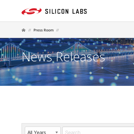
//
Press Room
//
News Releases
Year