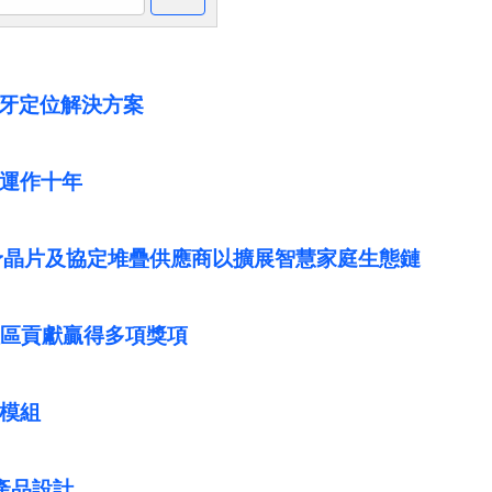
界的藍牙定位解決方案
可運作十年
-Wave予晶片及協定堆疊供應商以擴展智慧家庭生態鏈
和社區貢獻贏得多項獎項
體及模組
T產品設計