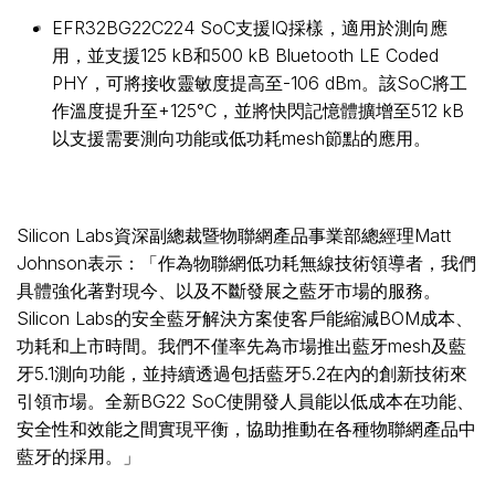
EFR32BG22C224 SoC支援IQ採樣，適用於測向應
用，並支援125 kB和500 kB Bluetooth LE Coded
PHY，可將接收靈敏度提高至-106 dBm。該SoC將工
作溫度提升至+125°C，並將快閃記憶體擴增至512 kB
以支援需要測向功能或低功耗mesh節點的應用。
Silicon Labs資深副總裁暨物聯網產品事業部總經理Matt
Johnson表示：「作為物聯網低功耗無線技術領導者，我們
具體強化著對現今、以及不斷發展之藍牙市場的服務。
Silicon Labs的安全藍牙解決方案使客戶能縮減BOM成本、
功耗和上市時間。我們不僅率先為市場推出藍牙mesh及藍
牙5.1測向功能，並持續透過包括藍牙5.2在內的創新技術來
引領市場。全新BG22 SoC使開發人員能以低成本在功能、
安全性和效能之間實現平衡，協助推動在各種物聯網產品中
藍牙的採用。」