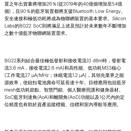
置之年出貨量將增加26％(從2019年的40億個增加至54億
個)，且90％的藍牙裝置都將支援Bluetooth Low Energy。
安全連接和極低功耗將成為物聯網裝置的基本要求。Silicon
Labs的BG22 SoC則將滿足上述及預計於未來數年不斷增加
之數十億藍牙物聯網裝置需求。
BG22系列結合最佳極低發射和接收電流(0 dBm時，發射電
流3.6 mA，接收電流2.6 mA)和高性能、低功耗M33核心
(工作電流27 µA/MHz；休眠電流1.2 µA)，其領先業界之能
源效率，使鈕扣電池壽命可延長達十年。目標應用包括藍牙
mesh低功耗節點、智慧門鎖、個人醫療照護和健身器材。
SoC藍牙到達角(AoA)和離開角(AoD)功能以及1公尺內的定
位精度也有助於資產追蹤標籤、信標和室內導航等應用。