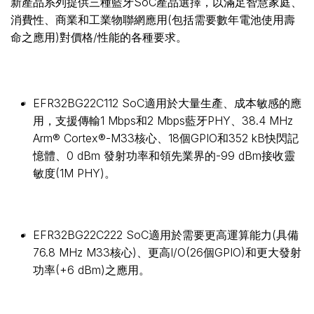
新產品系列提供三種藍牙SoC產品選擇，以滿足智慧家庭、
消費性、商業和工業物聯網應用(包括需要數年電池使用壽
命之應用)對價格/性能的各種要求。
EFR32BG22C112 SoC適用於大量生產、成本敏感的應
用，支援傳輸1 Mbps和2 Mbps藍牙PHY、38.4 MHz
Arm® Cortex®-M33核心、18個GPIO和352 kB快閃記
憶體、0 dBm 發射功率和領先業界的-99 dBm接收靈
敏度(1M PHY)。
EFR32BG22C222 SoC適用於需要更高運算能力(具備
76.8 MHz M33核心)、更高I/O(26個GPIO)和更大發射
功率(+6 dBm)之應用。