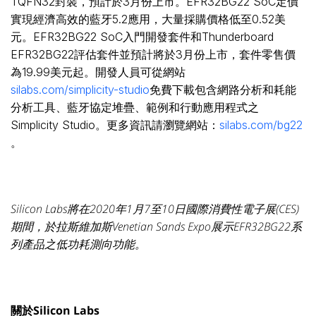
TQFN32封裝，預計於3月份上市。EFR32BG22 SoC定價
實現經濟高效的藍牙5.2應用，大量採購價格低至0.52美
元。EFR32BG22 SoC入門開發套件和Thunderboard
EFR32BG22評估套件並預計將於3月份上市，套件零售價
為19.99美元起。開發人員可從網站
silabs.com/simplicity-studio
免費下載包含網路分析和耗能
分析工具、藍牙協定堆疊、範例和行動應用程式之
Simplicity Studio。更多資訊請瀏覽網站：
silabs.com/bg22
。
Silicon Labs
將在
2020
年
1
月
7
至
10
日國際消費性電子展
(CES)
期間，於拉斯維加斯
Venetian Sands Expo
展示
EFR32BG22
系
列產品之低功耗測向功能。
關於
Silicon Labs