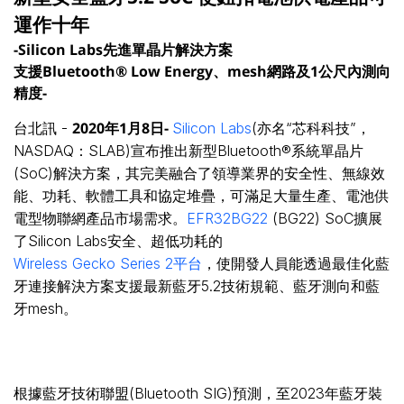
運作十年
-Silicon Labs先進單晶片解決方案
支援Bluetooth® Low Energy、mesh網路及1公尺內測向
精度-
2020
年
1
月
8
日
-
台北訊 -
Silicon Labs
(亦名“芯科科技”，
NASDAQ：SLAB)宣布推出新型Bluetooth®系統單晶片
(SoC)解決方案，其完美融合了領導業界的安全性、無線效
能、功耗、軟體工具和協定堆疊，可滿足大量生產、電池供
電型物聯網產品市場需求。
EFR32BG22
(BG22) SoC擴展
了Silicon Labs安全、超低功耗的
Wireless Gecko Series 2平台
，使開發人員能透過最佳化藍
牙連接解決方案支援最新藍牙5.2技術規範、藍牙測向和藍
牙mesh。
根據藍牙技術聯盟(Bluetooth SIG)預測，至2023年藍牙裝