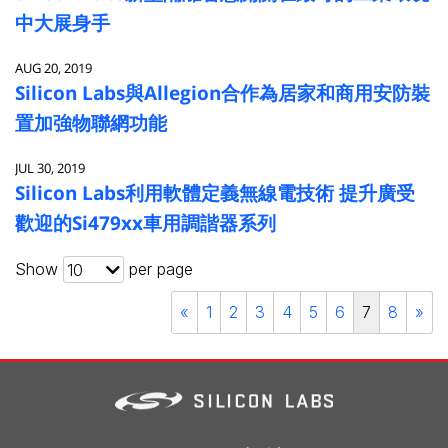
中大展身手
AUG 20, 2019
Silicon Labs與Allegion合作為居家和商用安防裝
置加強物聯網功能
JUL 30, 2019
Silicon Labs利用軟體定義無線電技術 提升廣受
歡迎的Si479xx車用調諧器系列
Show
per page
10
«
1
2
3
4
5
6
7
8
»