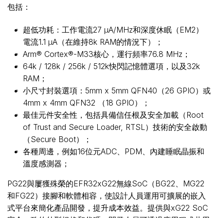
包括：
超低功耗：工作電流27 µA/MHz和深度休眠（EM2）
電流1.1 µA（在維持8k RAM的情況下）；
Arm® Cortex®-M33核心，運行頻率76.8 MHz；
64k / 128k / 256k / 512k快閃記憶體選項，以及32k
RAM；
小尺寸封裝選項：5mm x 5mm QFN40（26 GPIO）或
4mm x 4mm QFN32 （18 GPIO）；
最佳元件安全性，包括具備信任根及安全加載（Root
of Trust and Secure Loader, RTSL）技術的安全啟動
（Secure Boot）；
各種周邊，例如16位元ADC、PDM、內建睡眠晶振和
溫度感測器；
PG22與屢獲殊榮的EFR32xG22無線SoC（BG22、MG22
和FG22）接腳和軟體相容，使設計人員運用可擴展的嵌入
式平台來簡化產品開發，提升成本效益。提供與xG22 SoC