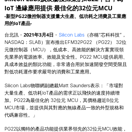
IoT 邊緣應用提供 最佳化的32位元MCU
-新型PG22微控制器支援量大生產、低功耗之消費及工業應
用的IoT產品-
2021
年
3
月
4
日
台北訊 -
-
Silicon Labs
（亦稱“芯科科技”，
NASDAQ：SLAB）宣布推出EFM32PG22 （PG22） 32位
元微控制器（MCU），低成本、高效能的解決方案實現領
先業界的電源效率、效能及安全性。PG22 MCU提供易用、
具成本效益的類比功能，非常適合用於加速開發空間受限且
對低功耗運作要求嚴苛的消費和工業應用。
Silicon Labs物聯網副總裁Matt Saunders表示：「市場對
大量生產、低功耗IoT產品的需求正以飛快的速度持續增
加。PG22為最佳化的 32位元 MCU，其價格趨近8位元
MCU市場，並提供與其對應的無線產品一致的外型規格和
代碼兼容性。」
PG22以獨特的產品功能提供業界領先的32位元MCU效能，