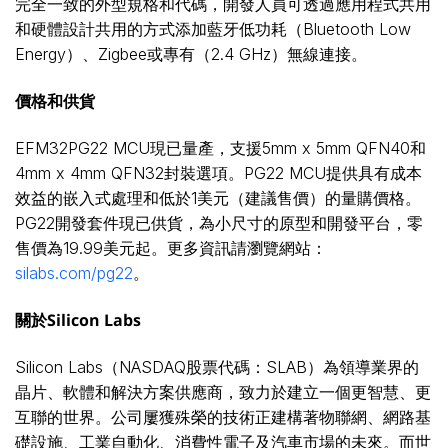
完全一致的外型規格和代碼，開發人員可透過應用程式共用
和硬體設計共用的方式添加藍牙低功耗（Bluetooth Low
Energy）、Zigbee或專有（2.4 GHz）無線連接。
價格和供貨
EFM32PG22 MCU現已量產，支援5mm x 5mm QFN40和
4mm x 4mm QFN32封裝選項。PG22 MCU提供具有成本
效益的嵌入式處理和低於1美元（建議售價）的量購價格。
PG22開發套件現已供貨，為小尺寸的原型和開發平台，零
售價為19.99美元起。更多資訊請瀏覽網站：
silabs.com/pg22
。
關於
Silicon Labs
Silicon Labs（NASDAQ股票代碼：SLAB）為領導業界的
晶片、軟體和解決方案供應商，致力於建立一個更智慧、更
互聯的世界。公司屢獲殊榮的技術正建構著物聯網、網路基
礎設施、工業自動化、消費性電子及汽車市場的未來。而世