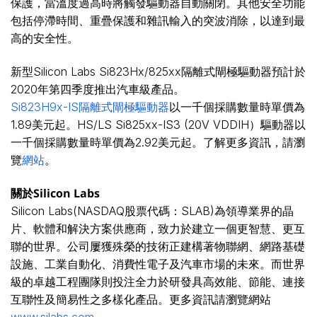
保護，當溫度過高時將觸發驅動器自動關閉。其他安全功能
包括停滯時間、重疊保護和雜訊輸入的突波消除，以達到最
高的安全性。
新型Silicon Labs Si823Hx/825xx隔離式閘極驅動器預計於
2020年第四季度推出汽車級產品。
Si823H9x-IS隔離式閘極驅動器
以一千個採購數量時單價為
1.89美元起。HS/LS Si825xx-IS3 (20V VDDIH）驅動器以
一千個採購數量時單價為2.92美元起。了解更多資訊，請瀏
覽
網站
。
關於
Silicon Labs
Silicon Labs(NASDAQ股票代碼：SLAB)為領導業界的晶
片、軟體和解決方案供應商，致力於建立一個更智慧、更互
聯的世界。公司屢獲殊榮的技術正建構著物聯網、網路基礎
設施、工業自動化、消費性電子及汽車市場的未來。而世界
級的卓越工程團隊則投注全力於研發具高效能、節能、連接
互聯性及簡易性之多樣化產品。更多資訊請瀏覽網站