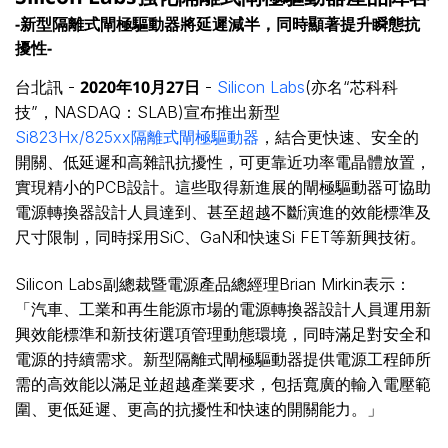
-新型隔離式閘極驅動器將延遲減半，同時顯著提升瞬態抗
擾性-
2020
年
10
月
27
日
台北訊 -
-
Silicon Labs
(亦名“芯科科
技”，NASDAQ：SLAB)宣布推出新型
Si823Hx/825xx隔離式閘極驅動器
，結合更快速、安全的
開關、低延遲和高雜訊抗擾性，可更靠近功率電晶體放置，
實現精小的PCB設計。這些取得新進展的閘極驅動器可協助
電源轉換器設計人員達到、甚至超越不斷演進的效能標準及
尺寸限制，同時採用SiC、GaN和快速Si FET等新興技術。
Silicon Labs副總裁暨電源產品總經理Brian Mirkin表示：
「汽車、工業和再生能源市場的電源轉換器設計人員運用新
興效能標準和新技術選項管理動態環境，同時滿足對安全和
電源的持續需求。新型隔離式閘極驅動器提供電源工程師所
需的高效能以滿足並超越產業要求，包括寬廣的輸入電壓範
圍、更低延遲、更高的抗擾性和快速的開關能力。」