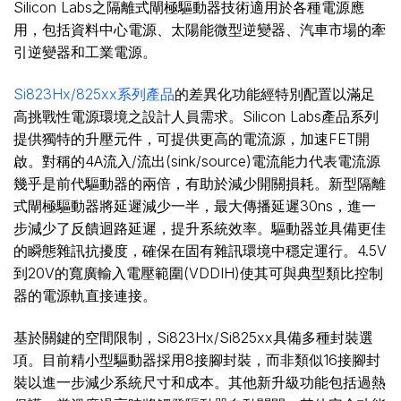
Silicon Labs之隔離式閘極驅動器技術適用於各種電源應
用，包括資料中心電源、太陽能微型逆變器、汽車市場的牽
引逆變器和工業電源。
Si823Hx/825xx系列產品
的差異化功能經特別配置以滿足
高挑戰性電源環境之設計人員需求。Silicon Labs產品系列
提供獨特的升壓元件，可提供更高的電流源，加速FET開
啟。對稱的4A流入/流出(sink/source)電流能力代表電流源
幾乎是前代驅動器的兩倍，有助於減少開關損耗。新型隔離
式閘極驅動器將延遲減少一半，最大傳播延遲30ns，進一
步減少了反饋迴路延遲，提升系統效率。驅動器並具備更佳
的瞬態雜訊抗擾度，確保在固有雜訊環境中穩定運行。4.5V
到20V的寬廣輸入電壓範圍(VDDIH)使其可與典型類比控制
器的電源軌直接連接。
基於關鍵的空間限制，Si823Hx/Si825xx具備多種封裝選
項。目前精小型驅動器採用8接腳封裝，而非類似16接腳封
裝以進一步減少系統尺寸和成本。其他新升級功能包括過熱